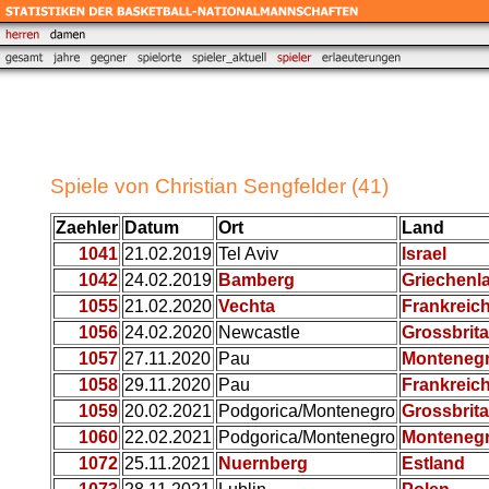
Spiele von Christian Sengfelder (41)
Zaehler
Datum
Ort
Land
1041
21.02.2019
Tel Aviv
Israel
1042
24.02.2019
Bamberg
Griechenl
1055
21.02.2020
Vechta
Frankreic
1056
24.02.2020
Newcastle
Grossbrit
1057
27.11.2020
Pau
Monteneg
1058
29.11.2020
Pau
Frankreic
1059
20.02.2021
Podgorica/Montenegro
Grossbrit
1060
22.02.2021
Podgorica/Montenegro
Monteneg
1072
25.11.2021
Nuernberg
Estland