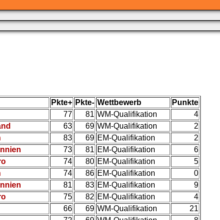
Pkte+
Pkte-
Wettbewerb
Punkte
77
81
WM-Qualifikation
4
and
63
69
WM-Qualifikation
2
h
83
69
EM-Qualifikation
2
annien
73
81
EM-Qualifikation
6
ro
74
80
EM-Qualifikation
5
h
74
86
EM-Qualifikation
0
annien
81
83
EM-Qualifikation
9
ro
75
82
EM-Qualifikation
4
66
69
WM-Qualifikation
21