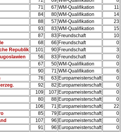
72
69
WM-Qualifikation
8
71
67
WM-Qualifikation
11
84
80
WM-Qualifikation
14
88
57
WM-Qualifikation
23
93
83
WM-Qualifikation
15
87
83
Freundschaft
10
de
68
66
Freundschaft
0
che Republik
101
90
Freundschaft
3
Jugoslawien
56
83
Freundschaft
0
67
50
WM-Qualifikation
0
90
71
WM-Qualifikation
6
h
76
63
Europameisterschaft
0
erzeg.
92
82
Europameisterschaft
0
109
107
Europameisterschaft
0
80
88
Europameisterschaft
0
106
71
Europameisterschaft
22
ro
85
79
Europameisterschaft
0
and
107
96
Europameisterschaft
0
91
96
Europameisterschaft
0