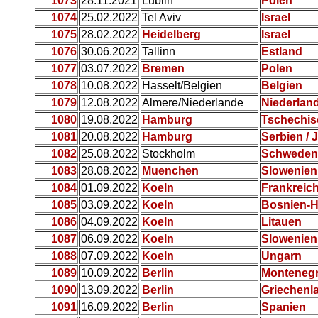
1073
28.11.2021
Lublin
Polen
1074
25.02.2022
Tel Aviv
Israel
1075
28.02.2022
Heidelberg
Israel
1076
30.06.2022
Tallinn
Estland
1077
03.07.2022
Bremen
Polen
1078
10.08.2022
Hasselt/Belgien
Belgien
1079
12.08.2022
Almere/Niederlande
Niederlan
1080
19.08.2022
Hamburg
Tschechis
1081
20.08.2022
Hamburg
Serbien / 
1082
25.08.2022
Stockholm
Schweden
1083
28.08.2022
Muenchen
Slowenien
1084
01.09.2022
Koeln
Frankreic
1085
03.09.2022
Koeln
Bosnien-H
1086
04.09.2022
Koeln
Litauen
1087
06.09.2022
Koeln
Slowenien
1088
07.09.2022
Koeln
Ungarn
1089
10.09.2022
Berlin
Monteneg
1090
13.09.2022
Berlin
Griechenl
1091
16.09.2022
Berlin
Spanien