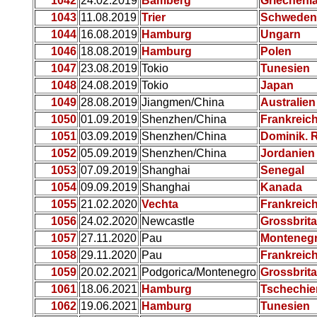
1042
24.02.2019
Bamberg
Griechenl
1043
11.08.2019
Trier
Schweden
1044
16.08.2019
Hamburg
Ungarn
1046
18.08.2019
Hamburg
Polen
1047
23.08.2019
Tokio
Tunesien
1048
24.08.2019
Tokio
Japan
1049
28.08.2019
Jiangmen/China
Australien
1050
01.09.2019
Shenzhen/China
Frankreic
1051
03.09.2019
Shenzhen/China
Dominik. 
1052
05.09.2019
Shenzhen/China
Jordanien
1053
07.09.2019
Shanghai
Senegal
1054
09.09.2019
Shanghai
Kanada
1055
21.02.2020
Vechta
Frankreic
1056
24.02.2020
Newcastle
Grossbrit
1057
27.11.2020
Pau
Monteneg
1058
29.11.2020
Pau
Frankreic
1059
20.02.2021
Podgorica/Montenegro
Grossbrit
1061
18.06.2021
Hamburg
Tschechie
1062
19.06.2021
Hamburg
Tunesien