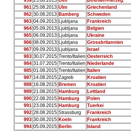
959
23.08.2013
Ulm
Bosnien-Herzeg.
961
25.08.2013
Ulm
Griechenland
962
30.08.2013
Bamberg
Schweden
963
04.09.2013
Ljubljana
Frankreich
964
05.09.2013
Ljubljana
Belgien
965
06.09.2013
Ljubljana
Ukraine
966
08.09.2013
Ljubljana
Grossbritannien
967
09.09.2013
Ljubljana
Israel
983
30.07.2015
Trento/Italien
Oesterreich
984
31.07.2015
Trento/Italien
Niederlande
985
01.08.2015
Trento/Italien
Italien
987
14.08.2015
Zagreb
Kroatien
988
16.08.2015
Bremen
Kroatien
989
21.08.2015
Hamburg
Lettland
990
22.08.2015
Hamburg
Polen
991
23.08.2015
Hamburg
Tuerkei
992
28.08.2015
Strassburg
Frankreich
993
30.08.2015
Koeln
Frankreich
994
05.09.2015
Berlin
Island