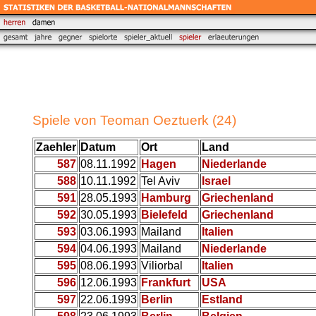
Spiele von Teoman Oeztuerk (24)
Zaehler
Datum
Ort
Land
587
08.11.1992
Hagen
Niederlande
588
10.11.1992
Tel Aviv
Israel
591
28.05.1993
Hamburg
Griechenland
592
30.05.1993
Bielefeld
Griechenland
593
03.06.1993
Mailand
Italien
594
04.06.1993
Mailand
Niederlande
595
08.06.1993
Viliorbal
Italien
596
12.06.1993
Frankfurt
USA
597
22.06.1993
Berlin
Estland