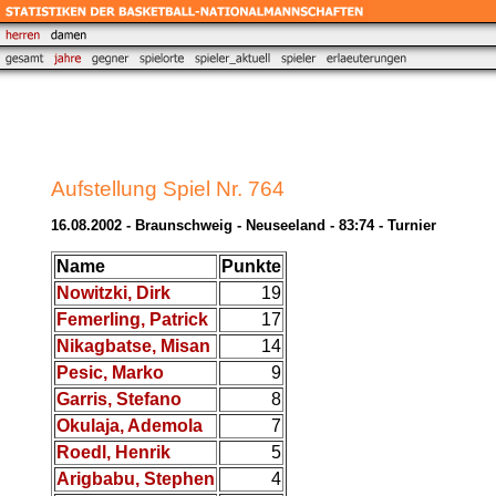
Aufstellung Spiel Nr. 764
16.08.2002 - Braunschweig - Neuseeland - 83:74 - Turnier
Name
Punkte
Nowitzki, Dirk
19
Femerling, Patrick
17
Nikagbatse, Misan
14
Pesic, Marko
9
Garris, Stefano
8
Okulaja, Ademola
7
Roedl, Henrik
5
Arigbabu, Stephen
4