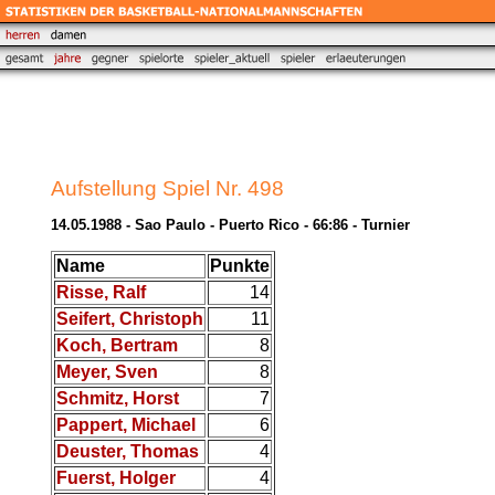
Aufstellung Spiel Nr. 498
14.05.1988 - Sao Paulo - Puerto Rico - 66:86 - Turnier
Name
Punkte
Risse, Ralf
14
Seifert, Christoph
11
Koch, Bertram
8
Meyer, Sven
8
Schmitz, Horst
7
Pappert, Michael
6
Deuster, Thomas
4
Fuerst, Holger
4