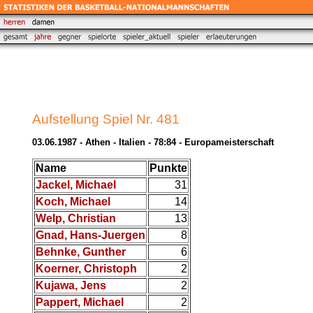
Aufstellung Spiel Nr. 481
03.06.1987 - Athen - Italien - 78:84 - Europameisterschaft
Name
Punkte
Jackel, Michael
31
Koch, Michael
14
Welp, Christian
13
Gnad, Hans-Juergen
8
Behnke, Gunther
6
Koerner, Christoph
2
Kujawa, Jens
2
Pappert, Michael
2