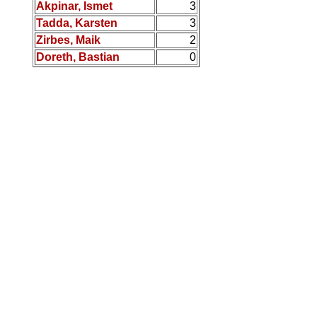
Akpinar, Ismet
3
Tadda, Karsten
3
Zirbes, Maik
2
Doreth, Bastian
0