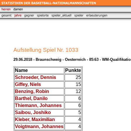
Aufstellung Spiel Nr. 1033
29.06.2018 - Braunschweig - Oesterreich - 85:63 - WM-Qualifikati
Name
Punkte
Schroeder, Dennis
25
Giffey, Niels
15
Benzing, Robin
12
Barthel, Danilo
6
Thiemann, Johannes
6
Saibou, Joshiko
5
Kleber, Maximilian
4
Voigtmann, Johannes
4