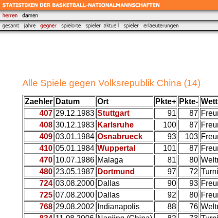
Alle Spiele gegen Volksrepublik China (14)
Zaehler
Datum
Ort
Pkte+
Pkte-
Wet
407
29.12.1983
Stuttgart
91
87
Freu
408
30.12.1983
Karlsruhe
100
87
Freu
409
03.01.1984
Osnabrueck
93
103
Freu
410
05.01.1984
Wuppertal
101
87
Freu
470
10.07.1986
Malaga
81
80
Welt
480
23.05.1987
Dortmund
97
72
Turn
724
03.08.2000
Dallas
90
93
Freu
725
07.08.2000
Dallas
92
80
Freu
768
29.08.2002
Indianapolis
88
76
Welt