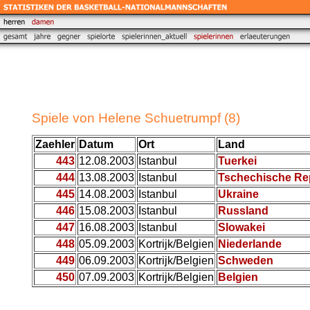
Spiele von Helene Schuetrumpf (8)
Zaehler
Datum
Ort
Land
443
12.08.2003
Istanbul
Tuerkei
444
13.08.2003
Istanbul
Tschechische Re
445
14.08.2003
Istanbul
Ukraine
446
15.08.2003
Istanbul
Russland
447
16.08.2003
Istanbul
Slowakei
448
05.09.2003
Kortrijk/Belgien
Niederlande
449
06.09.2003
Kortrijk/Belgien
Schweden
450
07.09.2003
Kortrijk/Belgien
Belgien