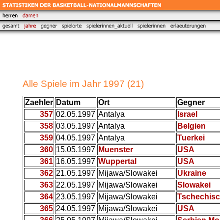
Alle Spiele im Jahr 1997 (21)
Zaehler
Datum
Ort
Gegner
357
02.05.1997
Antalya
Israel
358
03.05.1997
Antalya
Belgien
359
04.05.1997
Antalya
Tuerkei
360
15.05.1997
Muenster
USA
361
16.05.1997
Wuppertal
USA
362
21.05.1997
Mijawa/Slowakei
Ukraine
363
22.05.1997
Mijawa/Slowakei
Slowakei
364
23.05.1997
Mijawa/Slowakei
Tschechisc
365
24.05.1997
Mijawa/Slowakei
USA