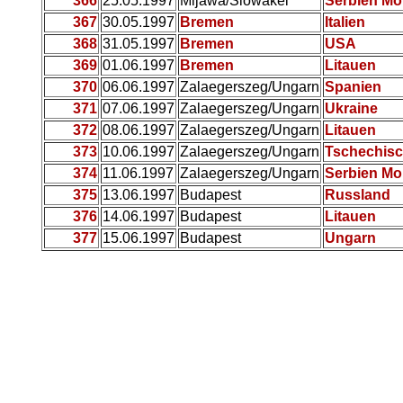
366
25.05.1997
Mijawa/Slowakei
Serbien Mo
367
30.05.1997
Bremen
Italien
368
31.05.1997
Bremen
USA
369
01.06.1997
Bremen
Litauen
370
06.06.1997
Zalaegerszeg/Ungarn
Spanien
371
07.06.1997
Zalaegerszeg/Ungarn
Ukraine
372
08.06.1997
Zalaegerszeg/Ungarn
Litauen
373
10.06.1997
Zalaegerszeg/Ungarn
Tschechisc
374
11.06.1997
Zalaegerszeg/Ungarn
Serbien Mo
375
13.06.1997
Budapest
Russland
376
14.06.1997
Budapest
Litauen
377
15.06.1997
Budapest
Ungarn