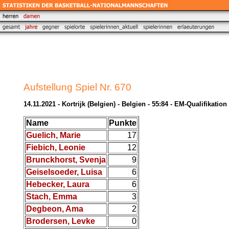
Aufstellung Spiel Nr. 670
14.11.2021 - Kortrijk (Belgien) - Belgien - 55:84 - EM-Qualifikation
Name
Punkte
Guelich, Marie
17
Fiebich, Leonie
12
Brunckhorst, Svenja
9
Geiselsoeder, Luisa
6
Hebecker, Laura
6
Stach, Emma
3
Degbeon, Ama
2
Brodersen, Levke
0