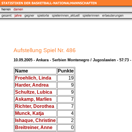
Aufstellung Spiel Nr. 486
10.09.2005 - Ankara - Serbien Montenegro / Jugoslawien - 57:73 
Name
Punkte
Froehlich, Linda
19
Harder, Andrea
9
Schultze, Lubica
9
Askamp, Marlies
7
Richter, Dorothea
7
Munck, Katja
4
Ishaque, Christine
2
Breitreiner, Anne
0