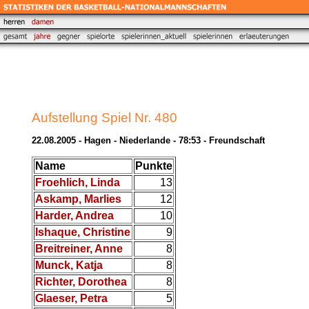
Aufstellung Spiel Nr. 480
22.08.2005 - Hagen - Niederlande - 78:53 - Freundschaft
Name
Punkte
Froehlich, Linda
13
Askamp, Marlies
12
Harder, Andrea
10
Ishaque, Christine
9
Breitreiner, Anne
8
Munck, Katja
8
Richter, Dorothea
8
Glaeser, Petra
5