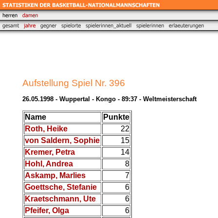
Aufstellung Spiel Nr. 396
26.05.1998 - Wuppertal - Kongo - 89:37 - Weltmeisterschaft
Name
Punkte
Roth, Heike
22
von Saldern, Sophie
15
Kremer, Petra
14
Hohl, Andrea
8
Askamp, Marlies
7
Goettsche, Stefanie
6
Kraetschmann, Ute
6
Pfeifer, Olga
6