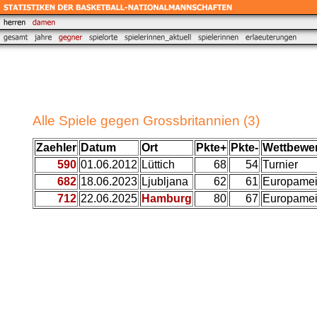
Alle Spiele gegen Grossbritannien (3)
Zaehler
Datum
Ort
Pkte+
Pkte-
Wettbewe
590
01.06.2012
Lüttich
68
54
Turnier
682
18.06.2023
Ljubljana
62
61
Europameis
712
22.06.2025
Hamburg
80
67
Europameis